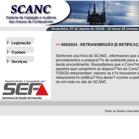
Sexta-feira, 07 de Agosto de 19126 - 10 horas 28 minutos
Legislação
>>
006/2024 - RETRANSMISSÃO (E RETIFICA
Contato
Senhores usu?rios do SCANC, informamos que ap?
procederemos a prepara??o do ambiente para a t
Serviços
deste procedimento. Ressaltamos que o Conv?ni
aqueles que cumprirem as disposi??es do Conv?n
TODOS retransmitam, mesmo se n?o houverem infor
retransmiss?o (retifica??es) dever? ocorrer a par
Desenvolvido e hospedado por:
rio em nota no site do SCANC.
Todos os direitos reservad