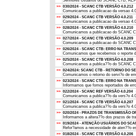
Senhores Usuarios do SCANC CTB, REF, 
>>
030/2024 - SCANC CTB VERSÃO 4.0.212
Comunicamos a publicacao da versao 4.0.
>>
029/2024 - SCANC CTB VERSÃO 4.0.211
Comunicamos a publicacao da versao 4.0
>>
028/2024 - SCANC CTB VERSÃO 4.0.210
Comunicamos a publicacao do SCANC CTB, 
>>
027/2024 - SCANC CTB VERSÃO 4.0.209
Comunicamos a publicacao do SCANC CTB, 
>>
026/2024 - SCANC CTB: ERRO NA TRA
Comunicamos que recebemos o reporte de
>>
025/2024 - SCANC CTB VERSÃO 4.0.208
Comunicamos a publica??o do SCANC CTB,
>>
024/2024: SCANC CTB - RETORNO DO 
Comunicamos o retorno do servi?o de env
>>
023/2024 - SCANC CTB: ERRO NA TRA
Informamos que fomos reportados de erros
>>
022/2024 - SCANC REF VERSÃO 4.0.204
Comunicamos a publica??o da vers?o 4.0
>>
021/2024 - SCANC CTB VERSÃO 4.0.207
Comunicamos a publica??o da vers?o 4.0
>>
020/2024 - PRAZOS DE TRANSMISSÃO 
Informamos a altera??o dos prazos de tr
>>
019/2024 - ATENÇÃO USUÁRIOS DO SC
Refor?amos a necessidade de aten??o es
>>
018/2024 - SCANC CTB VERSÃO 4.0.206