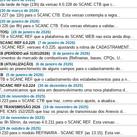
(29 de abril de 2026)
 da tarde de hoje (13h) da versao 4.0.228 do SCANC CTB que c...
(30 de março de 2026)
.227 (as 11h) para o SCANC CTB. Esta versao contempla a regra...
(30 de janeiro de 2026)
226 (as 8h) para o SCANC CTB. Esta versao efetuara a validac...
ENTOS)
(28 de janeiro de 2026)
B e SCANC REF que a plataforma do SCANC WEB nao esta ainda disp...
/ SCANC REF 4.0.225
(7 de janeiro de 2026)
 SCANC REF, versoes 4.0.225, ajustando a rotina de CADASTRAMENT...
 (PERÍODO até 31/01/2026)
(6 de janeiro de 2026)
mentos do mercado de combustiveis (Refinarias, bases, CPQs, U...
EB (ATUALIZAÇÃO)
(6 de janeiro de 2026)
nto ao preenchimento de alguns campos para o cadastramento do...
WEB
(5 de janeiro de 2026)
B e SCANC REF que o cadastramento dos estabelecimentos para a n...
/ SCANC REF 4.0.224
(30 de dezembro de 2025)
 comunicamos que esta em desenvolvimento uma nova plataforma d...
(28 de novembro de 2025)
223 para o SCANC CTB que traz, como unico ajuste, a atualiza...
 DE TRANSMISSÃO 2026
(19 de novembro de 2025)
E ICMS 152/2025 que traz os prazos de transmissao dos Anexos d...
(10 de novembro de 2025)
as 9h 50min, da versao 4.0.211 para o SCANC REF. Esta versao ...
(29 de outubro de 2025)
.210 para o modulo REFINARIA - SCANC REF (as 13:15). Esta ver...