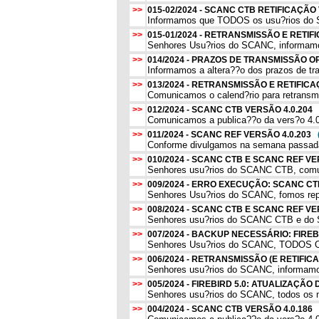
>>
015-02/2024 - SCANC CTB RETIFICAÇÃ
Informamos que TODOS os usu?rios do SC
>>
015-01/2024 - RETRANSMISSÃO E RET
Senhores Usu?rios do SCANC, informamos
>>
014/2024 - PRAZOS DE TRANSMISSÃO 
Informamos a altera??o dos prazos de tr
>>
013/2024 - RETRANSMISSÃO E RETIFIC
Comunicamos o calend?rio para retransmi
>>
012/2024 - SCANC CTB VERSÃO 4.0.204
Comunicamos a publica??o da vers?o 4.0
>>
011/2024 - SCANC REF VERSÃO 4.0.203
Conforme divulgamos na semana passada,
>>
010/2024 - SCANC CTB E SCANC REF V
Senhores usu?rios do SCANC CTB, comunic
>>
009/2024 - ERRO EXECUÇÃO: SCANC C
Senhores Usu?rios do SCANC, fomos rep
>>
008/2024 - SCANC CTB E SCANC REF V
Senhores usu?rios do SCANC CTB e do S
>>
007/2024 - BACKUP NECESSÁRIO: FIR
Senhores Usu?rios do SCANC, TODOS O
>>
006/2024 - RETRANSMISSÃO (E RETIFIC
Senhores usu?rios do SCANC, informamos 
>>
005/2024 - FIREBIRD 5.0: ATUALIZAÇ
Senhores usu?rios do SCANC, todos os 
>>
004/2024 - SCANC CTB VERSÃO 4.0.186