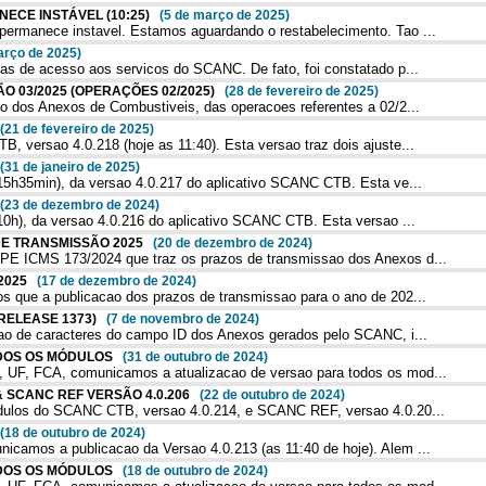
NECE INSTÁVEL (10:25)
(5 de março de 2025)
rmanece instavel. Estamos aguardando o restabelecimento. Tao ...
arço de 2025)
s de acesso aos servicos do SCANC. De fato, foi constatado p...
ÃO 03/2025 (OPERAÇÕES 02/2025)
(28 de fevereiro de 2025)
 dos Anexos de Combustiveis, das operacoes referentes a 02/2...
(21 de fevereiro de 2025)
versao 4.0.218 (hoje as 11:40). Esta versao traz dois ajuste...
(31 de janeiro de 2025)
5h35min), da versao 4.0.217 do aplicativo SCANC CTB. Esta ve...
(23 de dezembro de 2024)
0h), da versao 4.0.216 do aplicativo SCANC CTB. Esta versao ...
 DE TRANSMISSÃO 2025
(20 de dezembro de 2024)
E ICMS 173/2024 que traz os prazos de transmissao dos Anexos d...
 2025
(17 de dezembro de 2024)
 que a publicacao dos prazos de transmissao para o ano de 202...
 (RELEASE 1373)
(7 de novembro de 2024)
ao de caracteres do campo ID dos Anexos gerados pelo SCANC, i...
TODOS OS MÓDULOS
(31 de outubro de 2024)
UF, FCA, comunicamos a atualizacao de versao para todos os mod...
 & SCANC REF VERSÃO 4.0.206
(22 de outubro de 2024)
dulos do SCANC CTB, versao 4.0.214, e SCANC REF, versao 4.0.20...
(18 de outubro de 2024)
amos a publicacao da Versao 4.0.213 (as 11:40 de hoje). Alem ...
TODOS OS MÓDULOS
(18 de outubro de 2024)