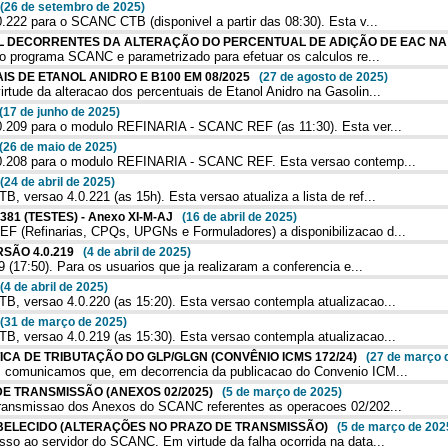
(26 de setembro de 2025)
222 para o SCANC CTB (disponivel a partir das 08:30). Esta v...
CIAL DECORRENTES DA ALTERAÇÃO DO PERCENTUAL DE ADIÇÃO DE EAC NA
o programa SCANC e parametrizado para efetuar os calculos re...
IS DE ETANOL ANIDRO E B100 EM 08/2025
(27 de agosto de 2025)
ude da alteracao dos percentuais de Etanol Anidro na Gasolin...
(17 de junho de 2025)
.209 para o modulo REFINARIA - SCANC REF (as 11:30). Esta ver...
(26 de maio de 2025)
0.208 para o modulo REFINARIA - SCANC REF. Esta versao contemp...
(24 de abril de 2025)
versao 4.0.221 (as 15h). Esta versao atualiza a lista de ref...
381 (TESTES) - Anexo XI-M-AJ
(16 de abril de 2025)
 (Refinarias, CPQs, UPGNs e Formuladores) a disponibilizacao d...
RSÃO 4.0.219
(4 de abril de 2025)
(17:50). Para os usuarios que ja realizaram a conferencia e...
(4 de abril de 2025)
 versao 4.0.220 (as 15:20). Esta versao contempla atualizacao...
(31 de março de 2025)
 versao 4.0.219 (as 15:30). Esta versao contempla atualizacao...
ÁTICA DE TRIBUTAÇÃO DO GLP/GLGN (CONVÊNIO ICMS 172/24)
(27 de março 
 comunicamos que, em decorrencia da publicacao do Convenio ICM...
 DE TRANSMISSÃO (ANEXOS 02/2025)
(5 de março de 2025)
ransmissao dos Anexos do SCANC referentes as operacoes 02/202...
TABELECIDO (ALTERAÇÕES NO PRAZO DE TRANSMISSÃO)
(5 de março de 202
o ao servidor do SCANC. Em virtude da falha ocorrida na data...