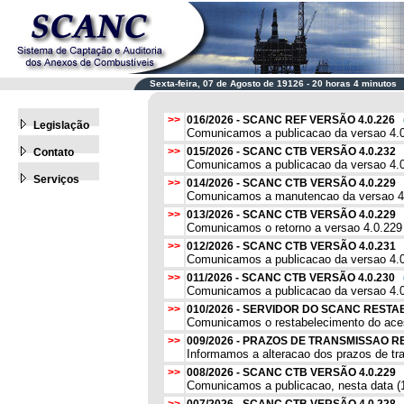
Sexta-feira, 07 de Agosto de 19126 - 20 horas 4 minutos
>>
016/2026 - SCANC REF VERSÃO 4.0.226
Legislação
Comunicamos a publicacao da versao 4.0.
>>
015/2026 - SCANC CTB VERSÃO 4.0.232
Contato
Comunicamos a publicacao da versao 4.0.
Serviços
>>
014/2026 - SCANC CTB VERSÃO 4.0.229
Comunicamos a manutencao da versao 4.0.
>>
013/2026 - SCANC CTB VERSÃO 4.0.229
Comunicamos o retorno a versao 4.0.229 
>>
012/2026 - SCANC CTB VERSÃO 4.0.231
Comunicamos a publicacao da versao 4.0.
>>
011/2026 - SCANC CTB VERSÃO 4.0.230
Comunicamos a publicacao da versao 4.0.
>>
010/2026 - SERVIDOR DO SCANC RES
Comunicamos o restabelecimento do acess
>>
009/2026 - PRAZOS DE TRANSMISSAO 
Informamos a alteracao dos prazos de tr
>>
008/2026 - SCANC CTB VERSÃO 4.0.229
Comunicamos a publicacao, nesta data (1