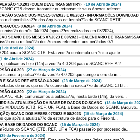
O VERSÃO 4.0.203 (QUEM DEVE TRANSMITIR?)
(10 de Abril de 2024)
ANC CTB devem transmitir ou retransmitir seus Anexos referent...
IFICAÇÃO SCANC DOS MESES 07/2023 E 08/2023 - INFORMAÇÕES DOWNLOA
 a disponibiliza??o dos Arquivos de Instala??o do SCANC RETIF...
OPERAÇÕES 03/2024
(8 de Abril de 2024)
ansmiss?o do m?s 04/2024 (opera??es realizadas em 03/2024), ...
AÇÃO SCANC DOS MESES 07/2023 E 08/2023 - CALENDÁRIO DE TRANSMIS
ss?o e/ou retifica??o dos Anexos referentes aos per?odos 07/...
(3 de Abril de 2024)
.204 para o SCANC CTB. Esta vers?o contempla um ?nico ajuste ...
(1 de Abril de 2024)
 publicamos hoje (14h) a vers?o 4.0.203 para o SCANC REF. A ?...
ERSÃO 4.0.203
(27 de Março de 2024)
amos a publica??o da vers?o 4.0.203 que corrige o erro de in...
TB E SCANC REF VERSÃO 4.0.200
(23 de Março de 2024)
ortados de erros que est?o ocorrendo na execu??o do SCANC CTB ...
ERSÃO 4.0.200
(22 de Março de 2024)
CANC REF, comunicamos a publica??o, nesta tarde (14h), da vers...
EBIRD 5.0: ATUALIZAÇÃO DA BASE DE DADOS DO SCANC
(18 de Março de 20
S M?DULOS (CTB, REF, UF, FCA), a Base de Dados do SCANC (Arquivo...
AÇÃO) SCANC DOS MESES 07/2023 E 08/2023
(15 de Março de 2024)
que ap?s a atualiza??o da estrutura de dados para o Firebird...
ÃO DA BASE DE DADOS DO SCANC
(15 de Março de 2024)
m?dulos do SCANC (CTB, REF, UF e FCA) passar?o por processo de...
(29 de Fevereiro de 2024)