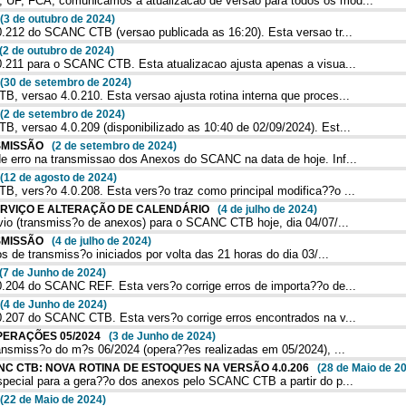
UF, FCA, comunicamos a atualizacao de versao para todos os mod...
(3 de outubro de 2024)
212 do SCANC CTB (versao publicada as 16:20). Esta versao tr...
(2 de outubro de 2024)
.211 para o SCANC CTB. Esta atualizacao ajusta apenas a visua...
(30 de setembro de 2024)
versao 4.0.210. Esta versao ajusta rotina interna que proces...
(2 de setembro de 2024)
versao 4.0.209 (disponibilizado as 10:40 de 02/09/2024). Est...
NSMISSÃO
(2 de setembro de 2024)
 erro na transmissao dos Anexos do SCANC na data de hoje. Inf...
(12 de agosto de 2024)
 vers?o 4.0.208. Esta vers?o traz como principal modifica??o ...
SERVIÇO E ALTERAÇÃO DE CALENDÁRIO
(4 de julho de 2024)
io (transmiss?o de anexos) para o SCANC CTB hoje, dia 04/07/...
NSMISSÃO
(4 de julho de 2024)
 de transmiss?o iniciados por volta das 21 horas do dia 03/...
(7 de Junho de 2024)
.204 do SCANC REF. Esta vers?o corrige erros de importa??o de...
(4 de Junho de 2024)
.207 do SCANC CTB. Esta vers?o corrige erros encontrados na v...
OPERAÇÕES 05/2024
(3 de Junho de 2024)
ansmiss?o do m?s 06/2024 (opera??es realizadas em 05/2024), ...
ANC CTB: NOVA ROTINA DE ESTOQUES NA VERSÃO 4.0.206
(28 de Maio de 2
pecial para a gera??o dos anexos pelo SCANC CTB a partir do p...
(22 de Maio de 2024)