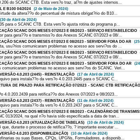
.206 do SCANC CTB. Esta vers?o traz, al?m de ajustes internos...
EL E B100 04/2024
(2 de Maio de 2024)
ude da altera??o do percentual de mistura obrigat?rio do B10...
(30 de Abril de 2024)
05 para o SCANC CTB. Esta vers?o ajusta rotina do programa p...
FICAÇÃO SCANC DOS MESES 07/2023 E 08/2023 - SERVIÇO RESTABELECIDO
dor para gera??o e transmiss?o dos Anexos SCANC 07/2023 e 08/...
FICAÇÃO SCANC DOS MESES 07/2023 E 08/2023 - SERVIDOR FORA DO AR
(25
ta, usu?rios comunicaram problemas no acesso aos servi?os do ...
FICAÇÃO SCANC DOS MESES 07/2023 E 08/2023 - SERVIÇO RESTABELECIDO
dor para gera??o e transmiss?o dos Anexos SCANC 07/2023 e 08/...
FICAÇÃO SCANC DOS MESES 07/2023 E 08/2023 - SERVIDOR FORA DO AR
(24
s comunicaram problemas no acesso aos servi?os do SCANC. Veri...
 VERSÃO 4.0.203 (2445) - REINSTALAÇÃO
(17 de Abril de 2024)
rquivo para instala??o da vers?o 4.0.203.2445 para o SCANC C...
ERTURA DE PRAZO PARA RETIFICAÇÃO 07/2023 - SCANC CTB RETIFICAÇÃ
o 4.0.203.2439 para retifica??o dos Anexos 07/2023 e 08/2023...
 VERSÃO 4.0.203 (2437) - REINSTALAÇÃO
(11 de Abril de 2024)
rquivo para instala??o da vers?o 4.0.203.2437 para o SCANC C...
FICAÇÃO SCANC DOS MESES 07/2023 E 08/2023 - CALENDÁRIO DE TRANSM
013/2024, na qual n?o havia sido especificada a data de tran...
O VERSÃO 4.0.203 (ATUALIZAÇÃO DE TABELAS)
(10 de Abril de 2024)
e, durante o processo de retifica??o, ? importante executar ...
 VERSÃO 4.0.203 (DISPONIBILIZAÇÃO)
(10 de Abril de 2024)
finarias ou suas Bases, CPQs, UPGNs, Formuladores, a disponib...