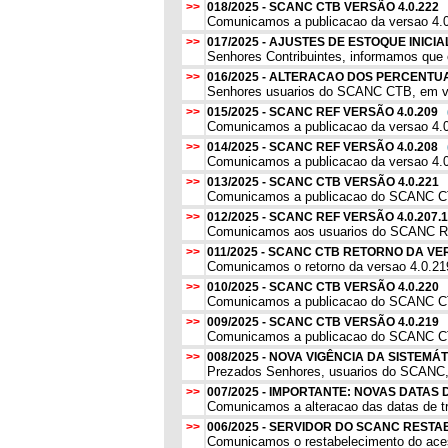
>>
018/2025 - SCANC CTB VERSÃO 4.0.222
Comunicamos a publicacao da versao 4.0.
>>
017/2025 - AJUSTES DE ESTOQUE INI
Senhores Contribuintes, informamos que 
>>
016/2025 - ALTERACAO DOS PERCENTUA
Senhores usuarios do SCANC CTB, em virt
>>
015/2025 - SCANC REF VERSÃO 4.0.209
Comunicamos a publicacao da versao 4.0
>>
014/2025 - SCANC REF VERSÃO 4.0.208
Comunicamos a publicacao da versao 4.
>>
013/2025 - SCANC CTB VERSÃO 4.0.221
Comunicamos a publicacao do SCANC CTB, 
>>
012/2025 - SCANC REF VERSÃO 4.0.207.1
Comunicamos aos usuarios do SCANC REF
>>
011/2025 - SCANC CTB RETORNO DA VE
Comunicamos o retorno da versao 4.0.219 
>>
010/2025 - SCANC CTB VERSÃO 4.0.220
Comunicamos a publicacao do SCANC CTB,
>>
009/2025 - SCANC CTB VERSÃO 4.0.219
Comunicamos a publicacao do SCANC CTB,
>>
008/2025 - NOVA VIGÊNCIA DA SISTEM
Prezados Senhores, usuarios do SCANC,
>>
007/2025 - IMPORTANTE: NOVAS DATAS
Comunicamos a alteracao das datas de t
>>
006/2025 - SERVIDOR DO SCANC RES
Comunicamos o restabelecimento do acess