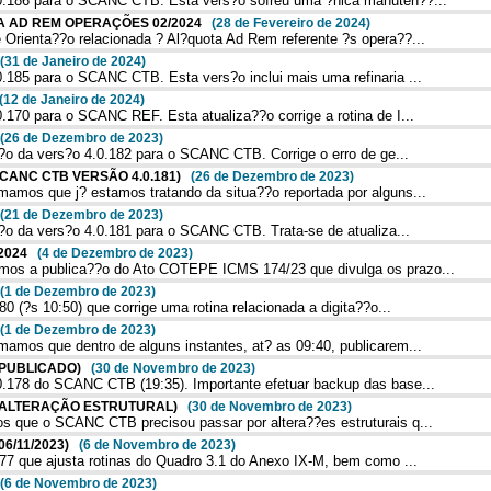
0.186 para o SCANC CTB. Esta vers?o sofreu uma ?nica manuten??...
OTA AD REM OPERAÇÕES 02/2024
(28 de Fevereiro de 2024)
rienta??o relacionada ? Al?quota Ad Rem referente ?s opera??...
(31 de Janeiro de 2024)
185 para o SCANC CTB. Esta vers?o inclui mais uma refinaria ...
(12 de Janeiro de 2024)
170 para o SCANC REF. Esta atualiza??o corrige a rotina de I...
(26 de Dezembro de 2023)
?o da vers?o 4.0.182 para o SCANC CTB. Corrige o erro de ge...
SCANC CTB VERSÃO 4.0.181)
(26 de Dezembro de 2023)
mos que j? estamos tratando da situa??o reportada por alguns...
(21 de Dezembro de 2023)
??o da vers?o 4.0.181 para o SCANC CTB. Trata-se de atualiza...
 2024
(4 de Dezembro de 2023)
os a publica??o do Ato COTEPE ICMS 174/23 que divulga os prazo...
(1 de Dezembro de 2023)
 (?s 10:50) que corrige uma rotina relacionada a digita??o...
(1 de Dezembro de 2023)
mos que dentro de alguns instantes, at? as 09:40, publicarem...
8 (PUBLICADO)
(30 de Novembro de 2023)
.178 do SCANC CTB (19:35). Importante efetuar backup das base...
78 (ALTERAÇÃO ESTRUTURAL)
(30 de Novembro de 2023)
 que o SCANC CTB precisou passar por altera??es estruturais q...
(06/11/2023)
(6 de Novembro de 2023)
77 que ajusta rotinas do Quadro 3.1 do Anexo IX-M, bem como ...
(6 de Novembro de 2023)