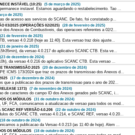
NECE INSTÁVEL (10:25)
(5 de março de 2025)
rmanece instavel. Estamos aguardando o restabelecimento. Tao ...
arço de 2025)
s de acesso aos servicos do SCANC. De fato, foi constatado p...
ÃO 03/2025 (OPERAÇÕES 02/2025)
(28 de fevereiro de 2025)
 dos Anexos de Combustiveis, das operacoes referentes a 02/2...
(21 de fevereiro de 2025)
versao 4.0.218 (hoje as 11:40). Esta versao traz dois ajuste...
(31 de janeiro de 2025)
5h35min), da versao 4.0.217 do aplicativo SCANC CTB. Esta ve...
(23 de dezembro de 2024)
0h), da versao 4.0.216 do aplicativo SCANC CTB. Esta versao ...
 DE TRANSMISSÃO 2025
(20 de dezembro de 2024)
E ICMS 173/2024 que traz os prazos de transmissao dos Anexos d...
 2025
(17 de dezembro de 2024)
 que a publicacao dos prazos de transmissao para o ano de 202...
 (RELEASE 1373)
(7 de novembro de 2024)
ao de caracteres do campo ID dos Anexos gerados pelo SCANC, i...
TODOS OS MÓDULOS
(31 de outubro de 2024)
UF, FCA, comunicamos a atualizacao de versao para todos os mod...
 & SCANC REF VERSÃO 4.0.206
(22 de outubro de 2024)
dulos do SCANC CTB, versao 4.0.214, e SCANC REF, versao 4.0.20...
(18 de outubro de 2024)
amos a publicacao da Versao 4.0.213 (as 11:40 de hoje). Alem ...
TODOS OS MÓDULOS
(18 de outubro de 2024)