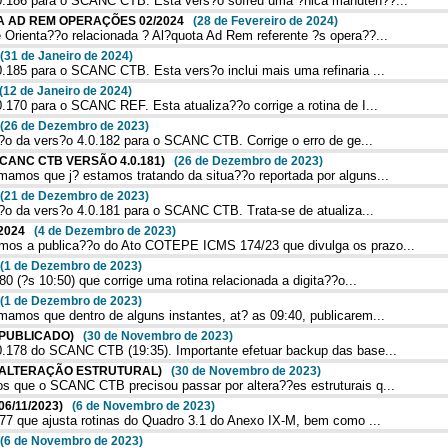
0.186 para o SCANC CTB. Esta vers?o sofreu uma ?nica manuten??...
OTA AD REM OPERAÇÕES 02/2024
(28 de Fevereiro de 2024)
rienta??o relacionada ? Al?quota Ad Rem referente ?s opera??...
(31 de Janeiro de 2024)
185 para o SCANC CTB. Esta vers?o inclui mais uma refinaria ...
(12 de Janeiro de 2024)
170 para o SCANC REF. Esta atualiza??o corrige a rotina de I...
(26 de Dezembro de 2023)
?o da vers?o 4.0.182 para o SCANC CTB. Corrige o erro de ge...
SCANC CTB VERSÃO 4.0.181)
(26 de Dezembro de 2023)
mos que j? estamos tratando da situa??o reportada por alguns...
(21 de Dezembro de 2023)
??o da vers?o 4.0.181 para o SCANC CTB. Trata-se de atualiza...
 2024
(4 de Dezembro de 2023)
os a publica??o do Ato COTEPE ICMS 174/23 que divulga os prazo...
(1 de Dezembro de 2023)
 (?s 10:50) que corrige uma rotina relacionada a digita??o...
(1 de Dezembro de 2023)
mos que dentro de alguns instantes, at? as 09:40, publicarem...
8 (PUBLICADO)
(30 de Novembro de 2023)
.178 do SCANC CTB (19:35). Importante efetuar backup das base...
78 (ALTERAÇÃO ESTRUTURAL)
(30 de Novembro de 2023)
 que o SCANC CTB precisou passar por altera??es estruturais q...
(06/11/2023)
(6 de Novembro de 2023)
77 que ajusta rotinas do Quadro 3.1 do Anexo IX-M, bem como ...
(6 de Novembro de 2023)