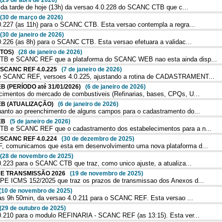
(29 de abril de 2026)
 da tarde de hoje (13h) da versao 4.0.228 do SCANC CTB que c...
(30 de março de 2026)
.227 (as 11h) para o SCANC CTB. Esta versao contempla a regra...
(30 de janeiro de 2026)
226 (as 8h) para o SCANC CTB. Esta versao efetuara a validac...
ENTOS)
(28 de janeiro de 2026)
B e SCANC REF que a plataforma do SCANC WEB nao esta ainda disp...
/ SCANC REF 4.0.225
(7 de janeiro de 2026)
 SCANC REF, versoes 4.0.225, ajustando a rotina de CADASTRAMENT...
 (PERÍODO até 31/01/2026)
(6 de janeiro de 2026)
mentos do mercado de combustiveis (Refinarias, bases, CPQs, U...
EB (ATUALIZAÇÃO)
(6 de janeiro de 2026)
nto ao preenchimento de alguns campos para o cadastramento do...
WEB
(5 de janeiro de 2026)
B e SCANC REF que o cadastramento dos estabelecimentos para a n...
/ SCANC REF 4.0.224
(30 de dezembro de 2025)
 comunicamos que esta em desenvolvimento uma nova plataforma d...
(28 de novembro de 2025)
223 para o SCANC CTB que traz, como unico ajuste, a atualiza...
 DE TRANSMISSÃO 2026
(19 de novembro de 2025)
E ICMS 152/2025 que traz os prazos de transmissao dos Anexos d...
(10 de novembro de 2025)
as 9h 50min, da versao 4.0.211 para o SCANC REF. Esta versao ...
(29 de outubro de 2025)
.210 para o modulo REFINARIA - SCANC REF (as 13:15). Esta ver...